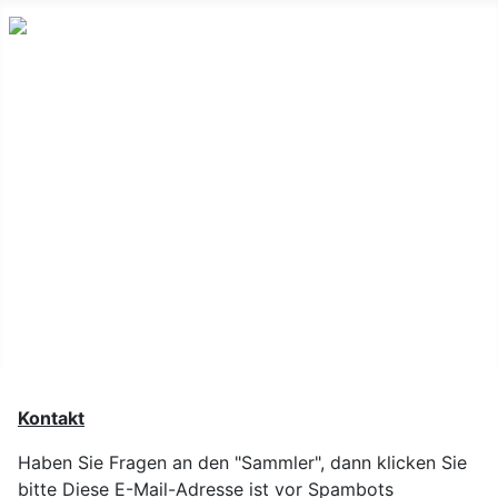
Home
Die Müser Brauerei
Familie Müser
Sammlung
150 Jahre Müser-Bier
Bier-Seite
Kontakt
Kontakt
Haben Sie Fragen an den "Sammler", dann klicken Sie
bitte
Diese E-Mail-Adresse ist vor Spambots